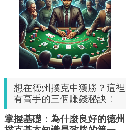
想在德州撲克中獲勝？這裡
有高手的三個賺錢秘訣！
掌握基礎：為什麼良好的德州
撲克基本知識是致勝的第一