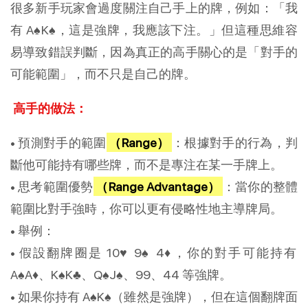
很多新手玩家會過度關注自己手上的牌，例如：「我
有 A♠️K♠️，這是強牌，我應該下注。」但這種思維容
易導致錯誤判斷，因為真正的高手關心的是「對手的
可能範圍」，而不只是自己的牌。
高手的做法：
• 預測對手的範圍
（Range）
：根據對手的行為，判
斷他可能持有哪些牌，而不是專注在某一手牌上。
• 思考範圍優勢
（Range Advantage）
：當你的整體
範圍比對手強時，你可以更有侵略性地主導牌局。
• 舉例：
• 假設翻牌圈是 10♥️ 9♠️ 4♦️，你的對手可能持有
A♠️A♦️、K♠️K♣️、Q♠️J♠️、99、44 等強牌。
• 如果你持有 A♠️K♠️（雖然是強牌），但在這個翻牌面