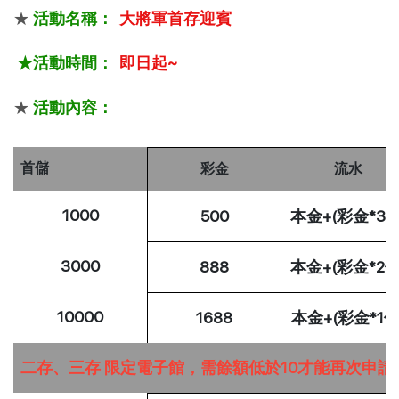
★
活動名稱：
大將軍首存迎賓
★活動時間：
即日起~
★
活動內容：
首儲
彩金
流水
1000
500
本金+(彩金*3倍
3000
888
本金+(彩金*2倍
10000
1688
本金+(彩金*1倍
二存、三存 限定電子館，需餘額低於10才能再次申請