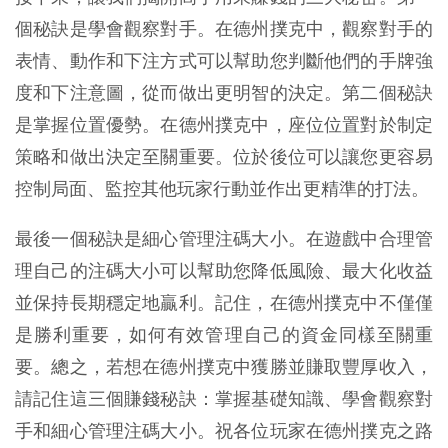
個秘訣是學會觀察對手。在德州撲克中，觀察對手的
表情、動作和下注方式可以幫助您判斷他們的手牌強
度和下注意圖，從而做出更明智的決定。第二個秘訣
是掌握位置優勢。在德州撲克中，座位位置對於制定
策略和做出決定至關重要。位於後位可以讓您更容易
控制局面、監控其他玩家行動並作出更精準的打法。
最後一個秘訣是細心管理注碼大小。在遊戲中合理管
理自己的注碼大小可以幫助您降低風險、最大化收益
並保持長期穩定地贏利。記住，在德州撲克中不僅僅
是勝利重要，如何有效管理自己的資金同樣至關重
要。總之，若想在德州撲克中獲勝並賺取豐厚收入，
請記住這三個賺錢秘訣：掌握基礎知識、學會觀察對
手和細心管理注碼大小。祝各位玩家在德州撲克之路