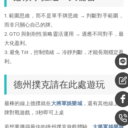
1. 範圍思維，而不是單手牌思維 → 判斷對手範圍，
而非只關心自己的牌。
2. GTO 與剝削性策略靈活運用 → 適應不同對手，最
大化盈利。
3. 避免 Tilt，控制情緒 → 冷靜判斷，才能長期穩定盈
利。
德州撲克請在此處遊玩
最棒的線上德撲就在
大將軍娛樂城
，還有其他線上棋
牌對戰遊戲，3秒即可上桌
若想要獲得最佳的德州撲克遊戲體驗，
大將軍娛樂城