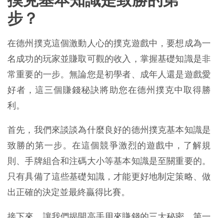
步？
在德州撲克這個激動人心的撲克遊戲中，要想成為一
名成功的玩家並賺取可觀的收入，掌握基礎知識是非
常重要的一步。無論您是初學者、成年人還是遊戲愛
好者，這三個賺錢秘訣將助您在德州撲克中取得勝
利。
首先，我們來談談為什麼良好的德州撲克基本知識是
致勝的第一步。在這個競爭激烈的遊戲中，了解規
則、手牌組合和注碼大小等基本知識是至關重要的。
只有具備了這些基礎知識，才能更好地制定策略、做
出正確的決定並最終贏得比賽。
接下來，讓我們揭開高手用來賺錢的三大秘密。第一