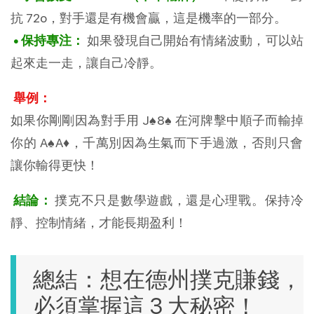
抗 72o，對手還是有機會贏，這是機率的一部分。
• 保持專注：
如果發現自己開始有情緒波動，可以站
起來走一走，讓自己冷靜。
舉例：
如果你剛剛因為對手用 J♠️8♠️ 在河牌擊中順子而輸掉
你的 A♠️A♦️，千萬別因為生氣而下手過激，否則只會
讓你輸得更快！
結論：
撲克不只是數學遊戲，還是心理戰。保持冷
靜、控制情緒，才能長期盈利！
總結：想在德州撲克賺錢，
必須掌握這 3 大秘密！