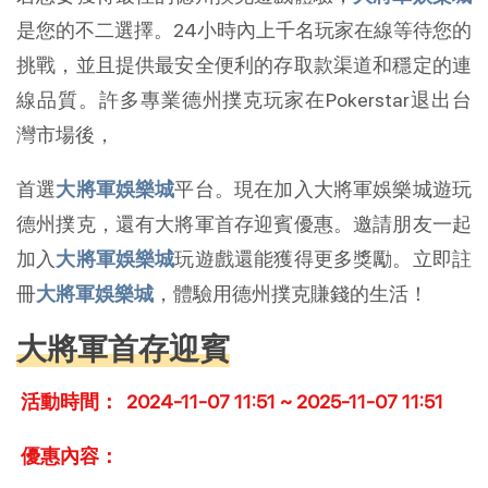
是您的不二選擇。24小時內上千名玩家在線等待您的
挑戰，並且提供最安全便利的存取款渠道和穩定的連
線品質。許多專業德州撲克玩家在Pokerstar退出台
灣市場後，
首選
大將軍娛樂城
平台。現在加入大將軍娛樂城遊玩
德州撲克，還有大將軍首存迎賓優惠。邀請朋友一起
加入
大將軍娛樂城
玩遊戲還能獲得更多獎勵。立即註
冊
大將軍娛樂城
，體驗用德州撲克賺錢的生活！
大將軍首存迎賓
活動時間：
2024-11-07 11:51 ~ 2025-11-07 11:51
優惠內容：