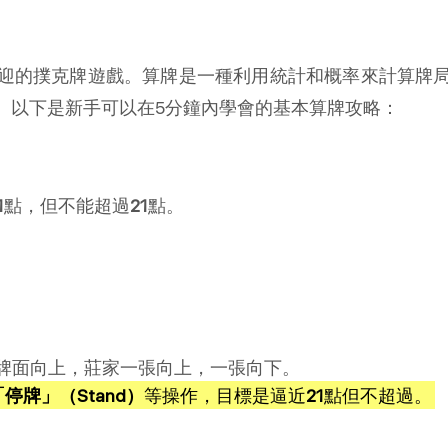
迎的撲克牌遊戲。算牌是一種利用統計和概率來計算牌
。以下是新手可以在5分鐘內學會的基本算牌攻略：
1
點，但不能超過
21
點。
的牌面向上，莊家一張向上，一張向下。
「停牌」（Stand）
等操作，目標是逼近
21
點但不超過。