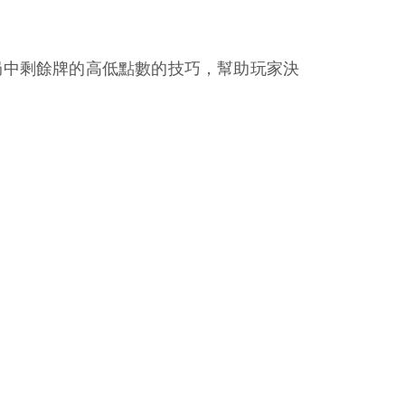
局中剩餘牌的高低點數的技巧，幫助玩家決