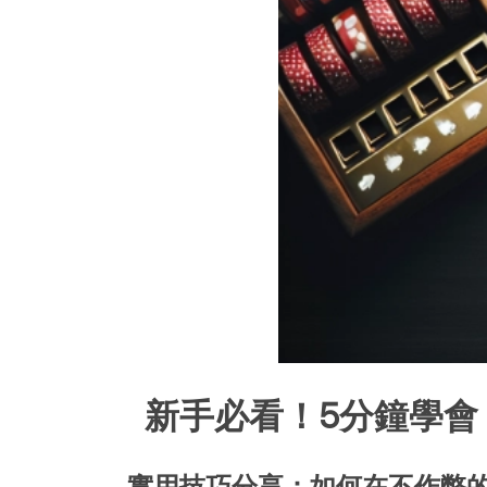
新手必看！5分鐘學會
實用技巧分享：如何在不作弊