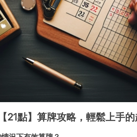
【21點】算牌攻略，輕鬆上手
的情況下有效算牌？