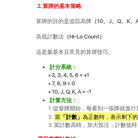
2. 算牌的基本策略
算牌的目的是追踪高牌
（10、J、Q、K、
高低計數法
（Hi-Lo Count）
這是最基本且常見的算牌技巧。
計分系統：
• 2, 3, 4, 5, 6 = +1
• 7, 8, 9 = 0
• 10, J, Q, K, A = -1
計算方法：
1. 從發牌開始，每看到一張牌就進
2.
當
「計數」
為正數時，表示剩下的
3. 當計數高時，加大投注；計數低