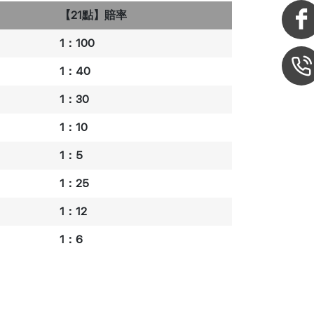
【21點】賠率
1：100
1：40
1：30
1：10
1：5
1：25
1：12
1：6