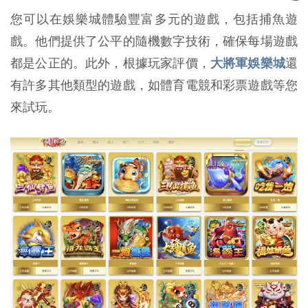
您可以在娛樂城體驗豐富多元的遊戲，包括捕魚遊
戲。他們提供了公平的隨機數字技術，確保每場遊戲
都是公正的。此外，根據玩家評價，
大將軍娛樂城
還
有許多其他類型的遊戲，如體育電競和彩票遊戲等您
來試玩。