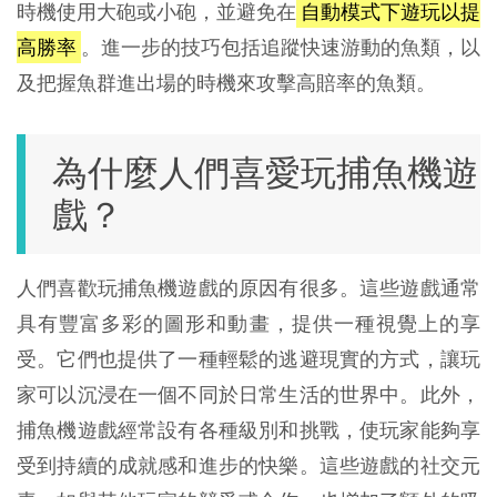
時機使用大砲或小砲，並避免在
自動模式下遊玩以提
高勝率
。進一步的技巧包括追蹤快速游動的魚類，以
及把握魚群進出場的時機來攻擊高賠率的魚類。
為什麼人們喜愛玩捕魚機遊
戲？
人們喜歡玩捕魚機遊戲的原因有很多。這些遊戲通常
具有豐富多彩的圖形和動畫，提供一種視覺上的享
受。它們也提供了一種輕鬆的逃避現實的方式，讓玩
家可以沉浸在一個不同於日常生活的世界中。此外，
捕魚機遊戲經常設有各種級別和挑戰，使玩家能夠享
受到持續的成就感和進步的快樂。這些遊戲的社交元