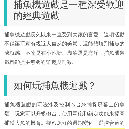
捕魚機遊戲是一種深受歡迎
的經典遊戲
捕魚機遊戲長久以來一直受到大家的喜愛。這項活動
不僅讓玩家有親近大自然的美景，還能體驗到捕魚的
成就感。不論是在小池塘、湖泊還是海洋，捕魚機遊
戲都能提供無窮的樂趣與刺激。
如何玩捕魚機遊戲？
捕魚機遊戲的玩法涉及控制砲台來捕捉屏幕上的魚
類。玩家可以升級砲台，使用電砲和鎖定功能來提高
捕獲大魚的機會。觀察魚群的週期變化，選擇合適的