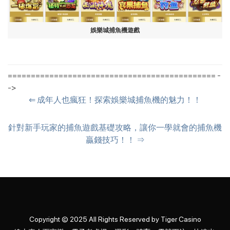
娛樂城捕魚機遊戲
============================================= -
->
⇐
成年人也瘋狂！探索娛樂城捕魚機的魅力！！
針對新手玩家的捕魚遊戲基礎攻略，讓你一學就會的捕魚機
贏錢技巧！！
⇒
Copyright © 2025 All Rights Reserved by Tiger Casino