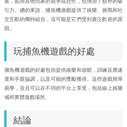
素，如與其他玩家的競爭或合作，也增加了額外的吸
引力。總的來說，捕魚機遊戲提供了娛樂、挑戰和社
交互動的獨特組合，這可能是它們受到廣泛歡迎的原
因。
玩捕魚機遊戲的好處
捕魚機遊戲的好處包括提供娛樂和放鬆，訓練反應速
度和手眼協調，以及可能的獎勵獲得。這些遊戲簡單
易學，並且可以在不同的平台上享受，包括線上娛樂
城和實體遊戲場所。
結論