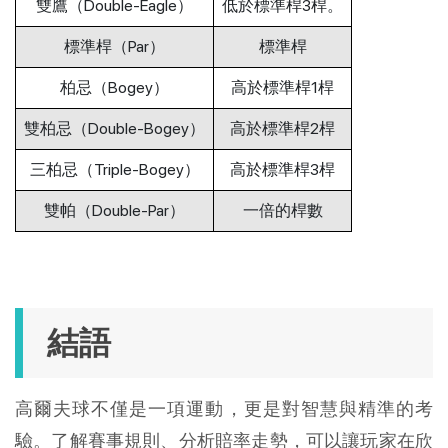
雙鷹（Double-Eagle）
低於標準桿3桿。
標準桿（Par）
標準桿
柏忌（Bogey）
高於標準桿1桿
雙柏忌（Double-Bogey）
高於標準桿2桿
三柏忌（Triple-Bogey）
高於標準桿3桿
雙帕（Double-Par）
一倍的桿數
結語
高爾夫球不僅是一項運動，更是對智慧與精準的考
驗。了解賽事規則、分析賠率走勢，可以讓玩家在欣