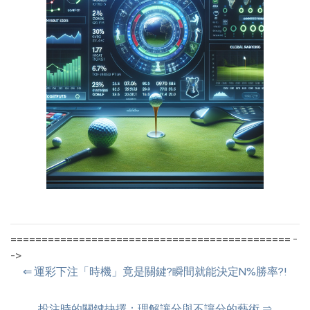
============================================= -
->
⇐
運彩下注「時機」竟是關鍵?瞬間就能決定N%勝率?!
投注時的關鍵抉擇：理解讓分與不讓分的藝術
⇒