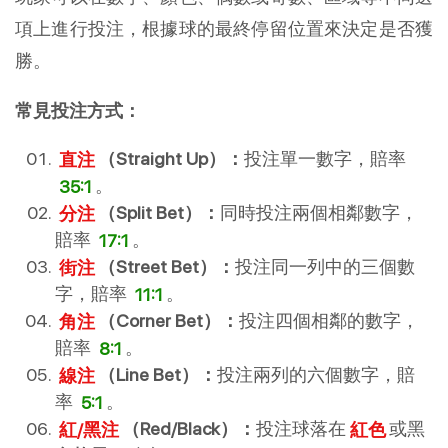
項上進行投注，根據球的最終停留位置來決定是否獲
勝。
常見投注方式：
直注
（Straight Up）：
投注單一數字，賠率
35:1
。
分注
（Split Bet）：
同時投注兩個相鄰數字，
賠率
17:1
。
街注
（Street Bet）：
投注同一列中的三個數
字，賠率
11:1
。
角注
（Corner Bet）：
投注四個相鄰的數字，
賠率
8:1
。
線注
（Line Bet）：
投注兩列的六個數字，賠
率
5:1
。
紅/黑注
（Red/Black）：
投注球落在
紅色
或黑