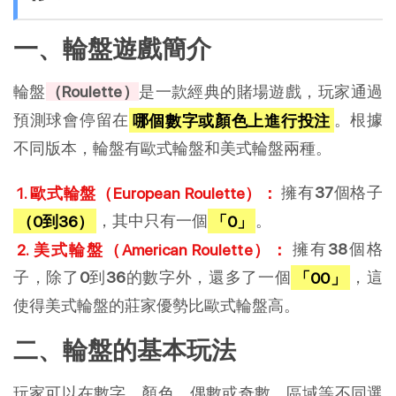
一、輪盤遊戲簡介
輪盤
（Roulette）
是一款經典的賭場遊戲，玩家通過
預測球會停留在
哪個數字或顏色上進行投注
。根據
不同版本，輪盤有歐式輪盤和美式輪盤兩種。
1. 歐式輪盤（European Roulette）：
擁有
37
個格子
（0到36）
，其中只有一個
「0」
。
2. 美式輪盤（American Roulette）：
擁有
38
個格
子，除了
0
到
36
的數字外，還多了一個
「00」
，這
使得美式輪盤的莊家優勢比歐式輪盤高。
二、輪盤的基本玩法
玩家可以在數字、顏色、偶數或奇數、區域等不同選