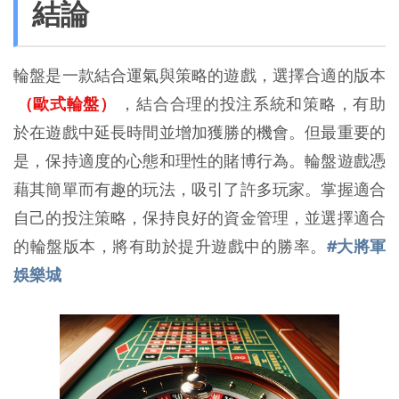
結論
輪盤是一款結合運氣與策略的遊戲，選擇合適的版本
（歐式輪盤）
，結合合理的投注系統和策略，有助
於在遊戲中延長時間並增加獲勝的機會。但最重要的
是，保持適度的心態和理性的賭博行為。輪盤遊戲憑
藉其簡單而有趣的玩法，吸引了許多玩家。掌握適合
自己的投注策略，保持良好的資金管理，並選擇適合
的輪盤版本，將有助於提升遊戲中的勝率。
#大將軍
娛樂城