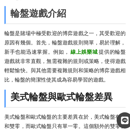
輪盤遊戲介紹
輪盤是賭場中極受歡迎的博弈遊戲之一，其受歡迎的
原因有幾個。首先，輪盤遊戲規則簡單，易於理解，
新手也能迅速掌握。例如，
線上娛樂城
提供的輪盤
遊戲就非常直觀，無需複雜的規則或策略，使得遊戲
輕鬆愉快。與其他需要複雜規則和策略的博弈遊戲相
比，輪盤的簡潔性使其成為容易學習的遊戲。
美式輪盤與歐式輪盤差異
美式輪盤和歐式輪盤的主要差異在於，美式輪盤有零
和雙零，而歐式輪盤只有單一零。這個額外的雙零在