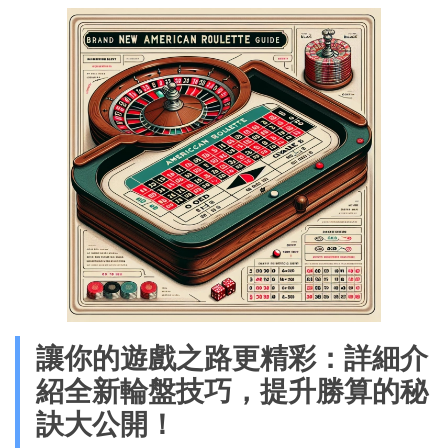
讓你的遊戲之路更精彩：詳細介
紹全新輪盤技巧，提升勝算的秘
訣大公開！