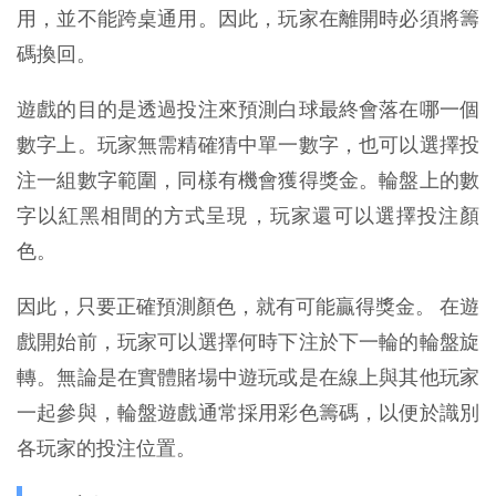
用，並不能跨桌通用。因此，玩家在離開時必須將籌
碼換回。
遊戲的目的是透過投注來預測白球最終會落在哪一個
數字上。玩家無需精確猜中單一數字，也可以選擇投
注一組數字範圍，同樣有機會獲得獎金。輪盤上的數
字以紅黑相間的方式呈現，玩家還可以選擇投注顏
色。
因此，只要正確預測顏色，就有可能贏得獎金。 在遊
戲開始前，玩家可以選擇何時下注於下一輪的輪盤旋
轉。無論是在實體賭場中遊玩或是在線上與其他玩家
一起參與，輪盤遊戲通常採用彩色籌碼，以便於識別
各玩家的投注位置。