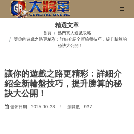
精選文章
首頁
熱門真人遊戲攻略
讓你的遊戲之路更精彩：詳細介紹全新輪盤技巧，提升勝算的
秘訣大公開！
讓你的遊戲之路更精彩：詳細介
紹全新輪盤技巧，提升勝算的秘
訣大公開！
瀏覽數：937
發佈日期：2025-10-28