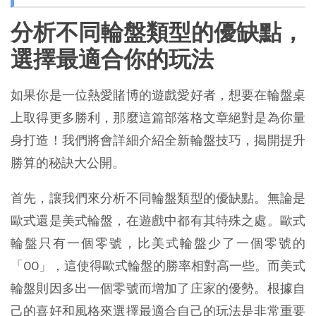
分析不同輪盤類型的優缺點，
選擇最適合你的玩法
如果你是一位熱愛賭博的遊戲愛好者，想要在輪盤桌
上取得更多勝利，那麼這篇部落格文章絕對是為你量
身打造！我們將會詳細介紹全新輪盤技巧，揭開提升
勝算的秘訣大公開。
首先，讓我們來分析不同輪盤類型的優缺點。無論是
歐式還是美式輪盤，在遊戲中都有其特殊之處。歐式
輪盤只有一個零號，比美式輪盤少了一個零號的
「00」，這使得歐式輪盤的勝率相對高一些。而美式
輪盤則因多出一個零號而增加了庄家的優勢。根據自
己的喜好和風格來選擇最適合自己的玩法是非常重要