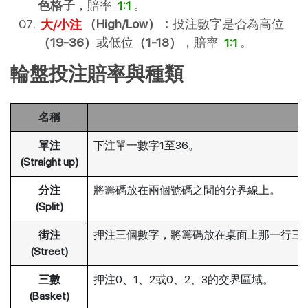
色格子
，賠率
1:1
。
大/小注
（High/Low）：
投注數字是否為高位
（19-36）
或低位
（1-18）
，賠率
1:1
。
輪盤投注賠率與種類
名稱
單注
下注單一數字1至36。
(Straight up)
分注
將籌碼放在兩個號碼之間的分界線上。
(Split)
街注
押注三個數字，將籌碼放在桌面上那一行三個
(Street)
三數
押注0、1、2或0、2、3的交界區域。
(Basket)