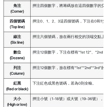
角注
押注四個數字，將籌碼放在這四個數字的交界點
(Corner)
四個號碼
押注0、1、2、3這四個號碼，下注在0和1
(Top line)
線注
押注六個號碼，放在兩行相交的頂端交點上，相
(Six line)
數位
押注12個數字，下注在標有“1st 12”、“2nd 
(Dozens)
列注
押注12個數字，放在標有“1st”“2nd”“3rd”
(Column)
紅黑
下注紅色或黑色號碼，若為0則全輸。
(Red or black)
大小
押注小號（1-18號）或大號（19-36號），
(High or low)