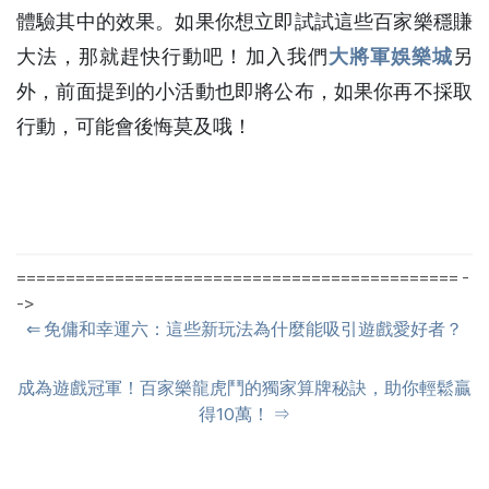
體驗其中的效果。如果你想立即試試這些百家樂穩賺
大法，那就趕快行動吧！加入我們
大將軍娛樂城
另
外，前面提到的小活動也即將公布，如果你再不採取
行動，可能會後悔莫及哦！
============================================= -
->
⇐
免傭和幸運六：這些新玩法為什麼能吸引遊戲愛好者？
成為遊戲冠軍！百家樂龍虎鬥的獨家算牌秘訣，助你輕鬆贏
得10萬！
⇒