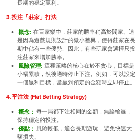
長期的穩定贏利。
3. 投注「莊家」打法
概念:
在百家樂中，莊家的勝率稍高於閒家。這
是因為遊戲規則設計的微小差異，使得莊家在長
期中佔有一些優勢。因此，有些玩家會選擇只投
注莊家來增加勝率。
風險管理:
這種策略的核心在於不貪心，目標是
小幅累積，然後適時停止下注。例如，可以設定
一個贏利目標，當贏到預定的金額時立即停止。
4. 平注法 (Flat Betting Strategy)
概念：
每一局都下注相同的金額，無論輸贏，
保持穩定的投注。
優點：
風險較低，適合長期遊玩，避免快速大
額損失。