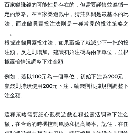
百家樂賺錢的可能性是存在的，但需要謹慎並遵循一
定的策略。在百家樂遊戲中，猜莊與閒是最基本的玩
法，而達蘭貝爾投注法則是一種常見的投注策略之
一。
根據達蘭貝爾投注法，如果贏錢了就減少下一把的投
注額，反之則增加。建議初始注碼為兩個單位，並根
據贏輸情況調整下注金額。
例如，若以
100
元為一個單位，初始下注為
200
元，
贏錢則持續使用
200
元下注，輸錢則根據規則調整下
注金額。
這種策略需要細心觀察遊戲進程並靈活調整下注金
額，在合適的時機控制風險和提高勝率。記住，在任