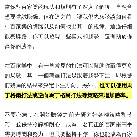
當你對百家樂的玩法和規則有了深入了解後，自然會
想要嘗試賺錢。但在這之前，讓我們先來談談如何看
待百家樂的牌路以及如何找出其中的規律。通過仔細
觀察牌路，你可以發現一些模式和趨勢，這有助於提
高你的勝率。
在百家樂中，有一些常見的打法可以幫助你贏得更多
的局數。其中一個穩贏打法是跟著趨勢下注，即根據
前幾局的結果來決定下注方向。另外，
也可以使用馬
丁格爾打法或逆向馬丁格爾打法等策略來增加勝率。
不要心急，在開始賺錢之前先研究好各種策略和技
巧，並保持冷靜和耐心。成為一名真正的百家樂高手
需要時間和努力，但只要堅持不懈，你也能成為百家