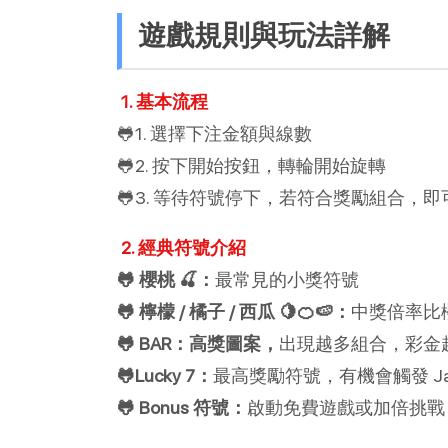
遊戲規則與玩法詳解
1. 基本流程
🐸1. 選擇下注金額與線數
🐸2. 按下開始按鈕，轉輪開始旋轉
🐸3. 等待符號停下，若符合獎勵組合，
2. 經典符號介紹
🐸 櫻桃 🍒：
最常見的小獎符號
🐸 檸檬 / 橘子 / 西瓜 🍋🍊🍉：
中獎倍率比
🐸 BAR：高獎圖案，
出現越多組合，彩金
🐸Lucky 7：
最高獎勵符號，有機會觸發 Jac
🐸 Bonus 符號：
啟動免費遊戲或加倍挑戰