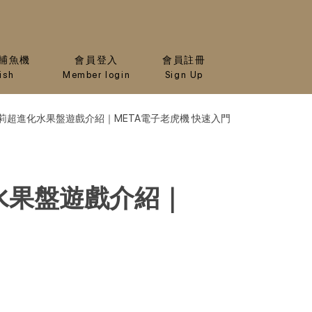
捕魚機
會員登入
會員註冊
fish
Member login
Sign Up
超進化水果盤遊戲介紹｜META電子老虎機 快速入門
水果盤遊戲介紹｜