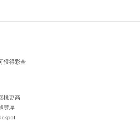
即可獲得彩金
櫻桃更高
越豐厚
kpot