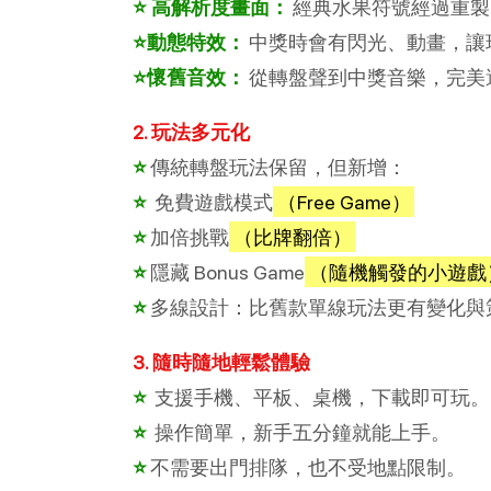
⭐ 高解析度畫面：
經典水果符號經過重製
⭐動態特效：
中獎時會有閃光、動畫，讓
⭐懷舊音效：
從轉盤聲到中獎音樂，完美
2. 玩法多元化
⭐
傳統轉盤玩法保留，但新增：
⭐
免費遊戲模式
（Free Game）
⭐
加倍挑戰
（比牌翻倍）
⭐
隱藏 Bonus Game
（隨機觸發的小遊戲
⭐
多線設計：比舊款單線玩法更有變化與
3. 隨時隨地輕鬆體驗
⭐
支援手機、平板、桌機，下載即可玩。
⭐
操作簡單，新手五分鐘就能上手。
⭐
不需要出門排隊，也不受地點限制。