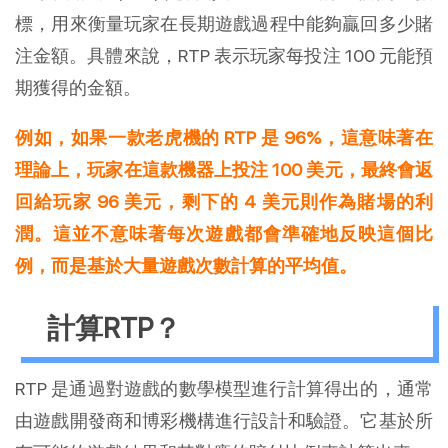
標，用來衡量玩家在長期遊戲過程中能夠贏回多少賭
注金額。具體來說，RTP 表示玩家每投注 100 元能預
期獲得的金額。
例如，如果一款老虎機的 RTP 是 96%，這意味著在
理論上，玩家在這款機器上投注 100 美元，最終會返
回給玩家 96 美元，剩下的 4 美元則作為賭場的利
潤。這並不意味著每次遊戲都會準確地反映這個比
例，而是基於大量遊戲次數計算的平均值。
計算RTP？
RTP 是通過對遊戲的數學模型進行計算得出的，通常
由遊戲開發商和博彩機構進行設計和驗證。它基於所