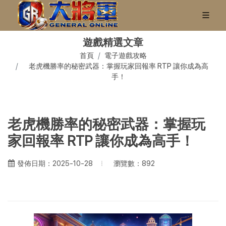
遊戲精選文章
首頁
電子遊戲攻略
老虎機勝率的秘密武器：掌握玩家回報率 RTP 讓你成為高
手！
老虎機勝率的秘密武器：掌握玩
家回報率 RTP 讓你成為高手！
瀏覽數：892
發佈日期：2025-10-28