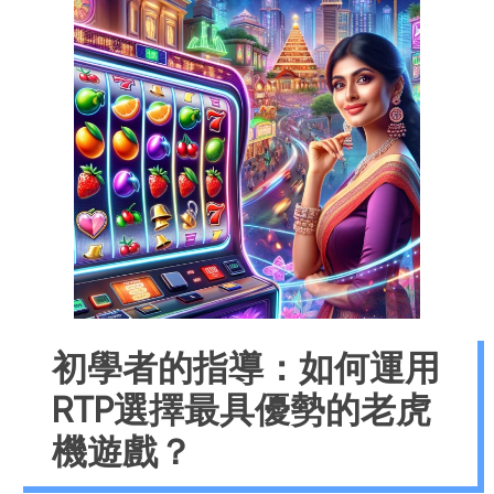
初學者的指導：如何運用
RTP選擇最具優勢的老虎
機遊戲？