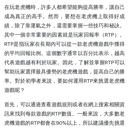
在玩老虎機時，許多人都希望能夠提高勝率，讓自己
成為真正的高手。然而，要想在老虎機上取得好成
績，除了靠運氣之外，還需要掌握一些技巧和秘訣。
其中一個非常重要的因素就是玩家回報率（RTP）。
RTP是指玩家在長期內可以從一款老虎機遊戲中獲得
的平均回報比例。這個數字通常以百分比表示，越高
代表遊戲越有利於玩家。因此，了解並掌握RTP可以
幫助玩家選擇最具優勢的老虎機遊戲，提高自己的勝
率。對於初學者來說，要如何運用RTP來挑選老虎機
遊戲呢？
首先，可以通過查看遊戲規則或者在網上搜索相關資
訊來找到每款遊戲的RTP數值。一般來說，大多數老
虎機遊戲的RTP都會在90%以上，所以建議優先挑選