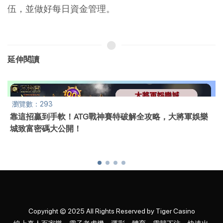
伍，並做好每日資金管理。
延伸閱讀
瀏覽數：11
SA真人百家樂玩法教學懶人包｜真人荷官規則、下注策略
與路單技巧
Copyright © 2025 All Rights Reserved by Tiger Casino