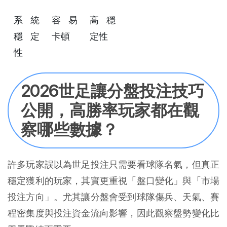
系統
容易
高穩
穩定
卡頓
定性
性
2026世足讓分盤投注技巧
公開，高勝率玩家都在觀
察哪些數據？
許多玩家誤以為世足投注只需要看球隊名氣，但真正
穩定獲利的玩家，其實更重視「盤口變化」與「市場
投注方向」。尤其讓分盤會受到球隊傷兵、天氣、賽
程密集度與投注資金流向影響，因此觀察盤勢變化比