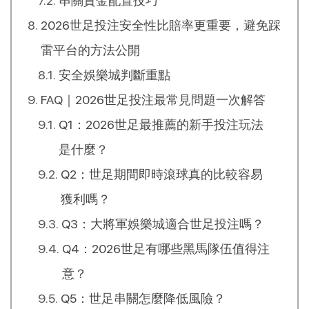
串關資金配置技巧
2026世足投注安全性比賠率更重要，避免踩
雷平台的方法公開
安全娛樂城判斷重點
FAQ｜2026世足投注最常見問題一次解答
Q1：2026世足最推薦的新手投注玩法
是什麼？
Q2：世足期間即時滾球真的比較容易
獲利嗎？
Q3：大將軍娛樂城適合世足投注嗎？
Q4：2026世足有哪些黑馬隊伍值得注
意？
Q5：世足串關怎麼降低風險？