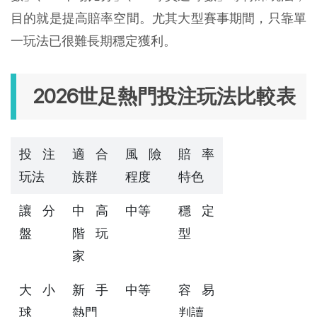
目的就是提高賠率空間。尤其大型賽事期間，只靠單
一玩法已很難長期穩定獲利。
2026世足熱門投注玩法比較表
投注
適合
風險
賠率
玩法
族群
程度
特色
讓分
中高
中等
穩定
盤
階玩
型
家
大小
新手
中等
容易
球
熱門
判讀