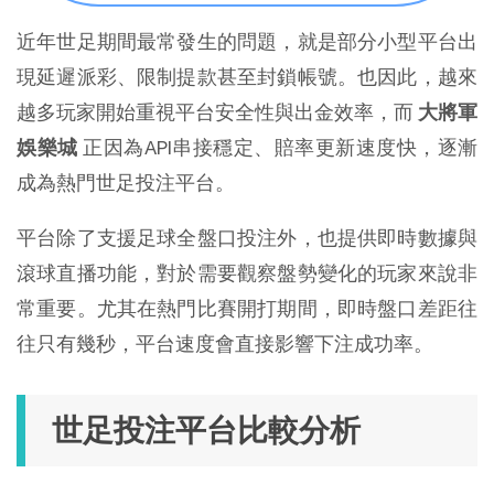
近年世足期間最常發生的問題，就是部分小型平台出
現延遲派彩、限制提款甚至封鎖帳號。也因此，越來
越多玩家開始重視平台安全性與出金效率，而 
大將軍
娛樂城
 正因為API串接穩定、賠率更新速度快，逐漸
成為熱門世足投注平台。
平台除了支援足球全盤口投注外，也提供即時數據與
滾球直播功能，對於需要觀察盤勢變化的玩家來說非
常重要。尤其在熱門比賽開打期間，即時盤口差距往
往只有幾秒，平台速度會直接影響下注成功率。
世足投注平台比較分析