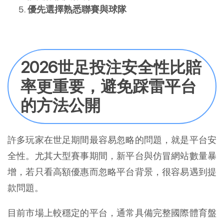
優先選擇熟悉聯賽與球隊
2026世足投注安全性比賠
率更重要，避免踩雷平台
的方法公開
許多玩家在世足期間最容易忽略的問題，就是平台安
全性。尤其大型賽事期間，新平台與仿冒網站數量暴
增，若只看高額優惠而忽略平台背景，很容易遇到提
款問題。
目前市場上較穩定的平台，通常具備完整國際體育盤