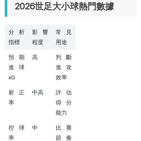
2026世足大小球熱門數據
分析
影響
常見
指標
程度
用途
預期
高
判斷
進球 
進攻
xG
效率
射正
中高
評估
率
得分
能力
控球
中
比賽
率
節奏