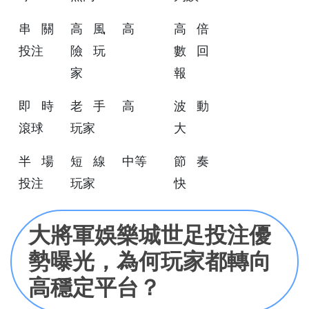
串關
高風
高
高倍
投注
險玩
數回
家
報
即時
老手
高
波動
滾球
玩家
大
半場
短線
中等
節奏
投注
玩家
快
大將軍娛樂城世足投注優
勢曝光，為何玩家都轉向
高穩定平台？