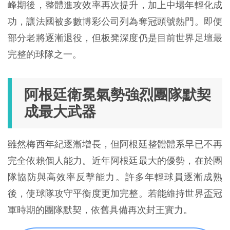
峰期後，整體進攻效率再次提升，加上中場年輕化成
功，讓法國被多數博彩公司列為奪冠頭號熱門。即便
部分老將逐漸退役，但板凳深度仍是目前世界足壇最
完整的球隊之一。
阿根廷衛冕氣勢強烈團隊默契
成最大武器
雖然梅西年紀逐漸增長，但阿根廷整體體系早已不再
完全依賴個人能力。近年阿根廷最大的優勢，在於團
隊協防與高效率反擊能力。許多年輕球員逐漸成熟
後，使球隊攻守平衡度更加完整。若能維持世界盃冠
軍時期的團隊默契，依舊具備再次封王實力。