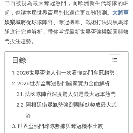
巴西被視為最大奪冠熱門，而歐洲新生代球隊的崛
起，也讓本屆世界盃局勢比過往更加難預測。
大將軍
娛樂城
將從球隊陣容、奪冠機率、戰術打法與黑馬球
隊進行完整解析，帶你掌握最新世界盃強權版圖與熱
門投注趨勢。
目錄
2026世界盃懶人包一次看懂熱門奪冠趨勢
2026世界盃奪冠熱門國家實力全面解析
法國隊陣容深度驚人仍是最大冠軍熱門
阿根廷衛冕氣勢強烈團隊默契成最大武
器
世界盃熱門球隊數據與奪冠機率比較