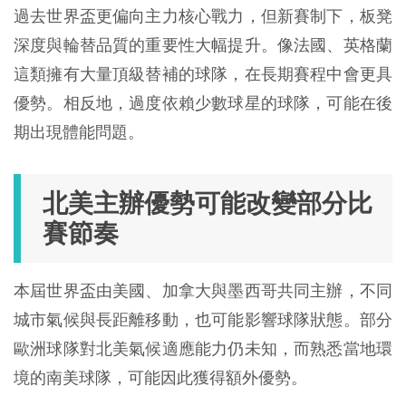
過去世界盃更偏向主力核心戰力，但新賽制下，板凳
深度與輪替品質的重要性大幅提升。像法國、英格蘭
這類擁有大量頂級替補的球隊，在長期賽程中會更具
優勢。相反地，過度依賴少數球星的球隊，可能在後
期出現體能問題。
北美主辦優勢可能改變部分比
賽節奏
本屆世界盃由美國、加拿大與墨西哥共同主辦，不同
城市氣候與長距離移動，也可能影響球隊狀態。部分
歐洲球隊對北美氣候適應能力仍未知，而熟悉當地環
境的南美球隊，可能因此獲得額外優勢。