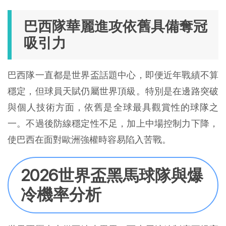
巴西隊華麗進攻依舊具備奪冠
吸引力
巴西隊一直都是世界盃話題中心，即便近年戰績不算
穩定，但球員天賦仍屬世界頂級。特別是在邊路突破
與個人技術方面，依舊是全球最具觀賞性的球隊之
一。不過後防線穩定性不足，加上中場控制力下降，
使巴西在面對歐洲強權時容易陷入苦戰。
2026世界盃黑馬球隊與爆
冷機率分析