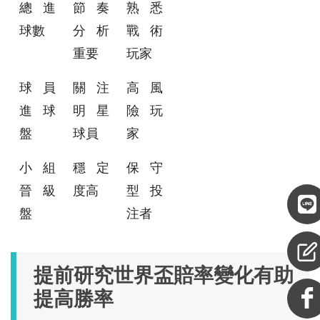
總進
節奏
熟悉
球數
分析
戰術
重要
玩家
球員
關注
高風
進球
明星
險玩
盤
球員
家
小組
穩定
保守
晉級
度高
型投
盤
注者
提前研究世界盃賠率變化有助
提高勝率