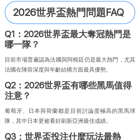
2026世界盃熱門問題FAQ
Q1：2026世界盃最大奪冠熱門是
哪一隊？
目前市場普遍認為法國與阿根廷仍是最大熱門，尤其
法國在陣容深度與年齡結構方面最具優勢。
Q2：2026世界盃有哪些黑馬值得
注意？
葡萄牙、日本與荷蘭都是目前討論度極高的黑馬球
隊，其中日本更被看好刷新亞洲最佳成績。
Q3：世界盃投注什麼玩法最熱