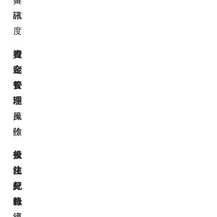
訊
確
度
資
控
穩
金
制
定
管
投
長
理
注
期
風
操
險
作
投
優
累
注
化
積
紀
分
實
錄
析
戰
流
經