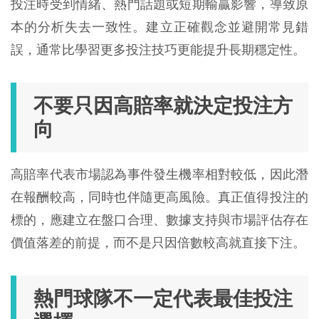
投注時受到情緒、熱門話題或短期輸贏影響，導致原
本的分析失去一致性。建立正確觀念並避開常見錯
誤，通常比學習更多投注技巧更能提升長期穩定性。
不要只因高賠率就決定投注方
向
高賠率代表市場認為事件發生機率相對較低，因此潛
在報酬較高，同時也伴隨更高風險。真正值得投注的
標的，應建立在盤口合理、數據支持與市場評估存在
價值落差的前提，而不是只因倍數較高就直接下注。
熱門球隊不一定代表最佳投注