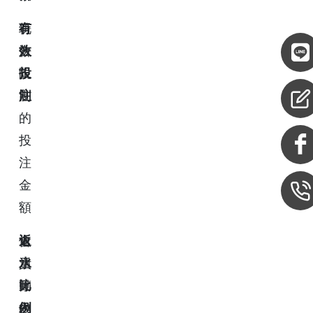
有
符
玩
效
合
法
投
規
限
注
則
制
的
投
注
金
額
返
依
會
水
活
員
比
動
等
例
內
級