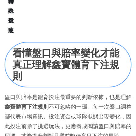
特
玩
進
殊
法
階
投
多
玩
注
元
家
看懂盤口與賠率變化才能
真正理解鑫寶體育下注規
則
盤口與賠率是體育投注最重要的判斷依據，也是理解
鑫寶體育下注規則
不可忽略的一環。每一次盤口調整
都代表市場資訊、投注資金或球隊狀態出現變化，因
此投注前除了挑選玩法，更應養成閱讀盤口與賠率的
習慣，才能提升判斷品質並降低盲目下注的風險。