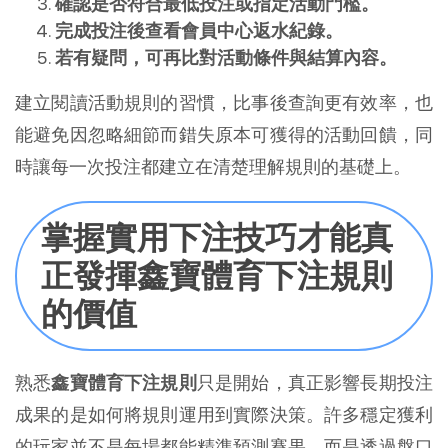
確認是否符合最低投注或指定活動門檻。
完成投注後查看會員中心返水紀錄。
若有疑問，可再比對活動條件與結算內容。
建立閱讀活動規則的習慣，比事後查詢更有效率，也
能避免因忽略細節而錯失原本可獲得的活動回饋，同
時讓每一次投注都建立在清楚理解規則的基礎上。
掌握實用下注技巧才能真
正發揮鑫寶體育下注規則
的價值
熟悉
鑫寶體育下注規則
只是開始，真正影響長期投注
成果的是如何將規則運用到實際決策。許多穩定獲利
的玩家並不是每場都能精準預測賽果，而是透過盤口