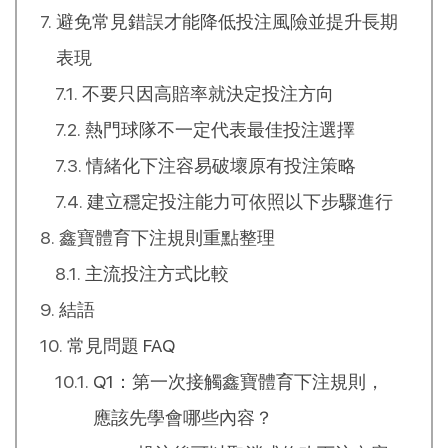
避免常見錯誤才能降低投注風險並提升長期
表現
不要只因高賠率就決定投注方向
熱門球隊不一定代表最佳投注選擇
情緒化下注容易破壞原有投注策略
建立穩定投注能力可依照以下步驟進行
鑫寶體育下注規則重點整理
主流投注方式比較
結語
常見問題 FAQ
Q1：第一次接觸鑫寶體育下注規則，
應該先學會哪些內容？