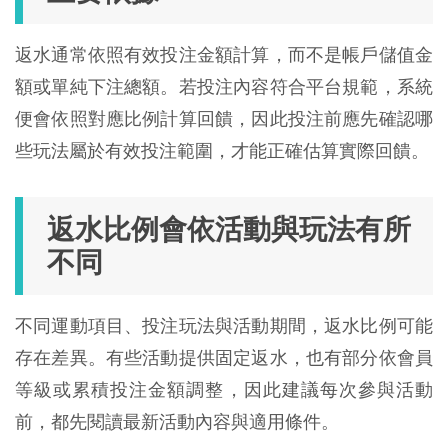
返水通常依照有效投注金額計算，而不是帳戶儲值金
額或單純下注總額。若投注內容符合平台規範，系統
便會依照對應比例計算回饋，因此投注前應先確認哪
些玩法屬於有效投注範圍，才能正確估算實際回饋。
返水比例會依活動與玩法有所
不同
不同運動項目、投注玩法與活動期間，返水比例可能
存在差異。有些活動提供固定返水，也有部分依會員
等級或累積投注金額調整，因此建議每次參與活動
前，都先閱讀最新活動內容與適用條件。