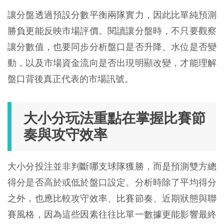
讓分盤透過預設分數平衡兩隊實力，因此比單純預測
勝負更能反映市場評價。閱讀讓分盤時，不只要觀察
讓分數值，也要同步分析盤口是否升降、水位是否變
動，以及市場資金流向是否出現明顯改變，才能理解
盤口背後真正代表的市場訊號。
大小分玩法重點在掌握比賽節
奏與攻守效率
大小分投注並非判斷哪支球隊獲勝，而是預測雙方總
得分是否高於或低於盤口設定。分析時除了平均得分
之外，也應比較攻守效率、比賽節奏、近期狀態與聯
賽風格，因為這些因素往往比單一數據更能影響最終