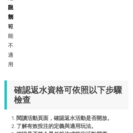
限
台
玩
制
規
法
範
可
能
不
適
用
確認返水資格可依照以下步驟
檢查
閱讀活動頁面，確認返水活動是否開放。
了解有效投注的定義與適用玩法。