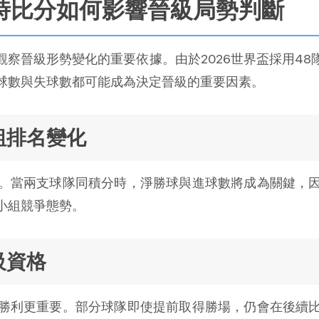
即時比分如何影響晉級局勢判斷
察晉級形勢變化的重要依據。由於2026世界盃採用4
球數與失球數都可能成為決定晉級的重要因素。
組排名變化
。當兩支球隊同積分時，淨勝球與進球數將成為關鍵，
小組競爭態勢。
級資格
勝利更重要。部分球隊即使提前取得勝場，仍會在後續