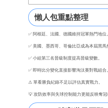
懶人包重點整理
✅ 阿根廷、法國、德國維持冠軍熱門地位
✅ 美國、墨西哥、哥倫比亞成為本屆黑馬
✅ 小組第三名晉級制度提高晉級變數。
✅ 即時比分變化直接影響淘汰賽對戰組合
⚠️ 單看勝負紀錄不足以評估真實戰力。
💡 攻防效率與失球控制能力更能反映奪