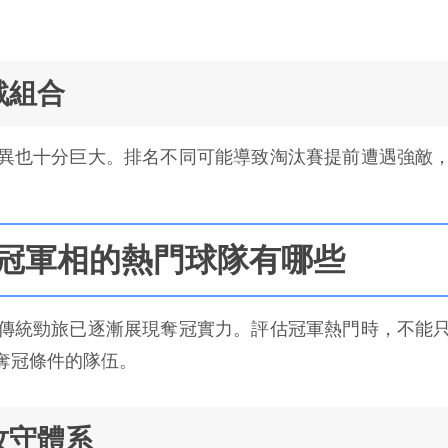
戰組合
異也十分巨大。排名不同可能導致淘汰賽提前遭遇強敵
具冠軍相的熱門球隊有哪些
傳統勁旅已逐漸展現奪冠實力。評估冠軍熱門時，不能
奪冠條件的隊伍。
攻守體系