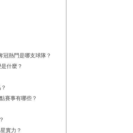
大奪冠熱門是哪支球隊？
變是什麼？
？
馬？
焦點賽事有哪些？
？
？
球星實力？