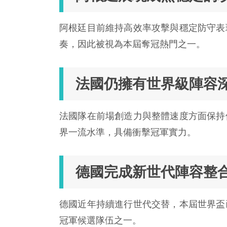
阿根廷目前維持高效率攻擊與穩定防守表
奏，因此被視為本屆奪冠熱門之一。
法國仍擁有世界級陣容
法國隊在前場創造力與整體速度方面保持
界一流水準，具備衝擊冠軍實力。
德國完成新世代陣容整
德國近年持續進行世代交替，本屆世界盃
冠軍候選隊伍之一。