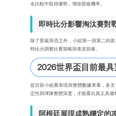
名比較中取得優勢，增加晉級機率。
即時比分影響淘汰賽對
除了晉級與否之外，小組第一與第二的差
時比分調整比賽策略與進攻節奏。
2026世界盃目前最
從目前小組賽表現與整體數據來看，多支
定性與球隊整體深度，才能看出真正具備
阿根廷展現成熟穩定的