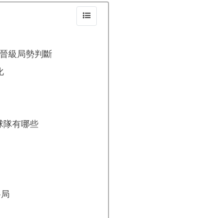
響晉級局勢判斷
化
球隊有哪些
格局