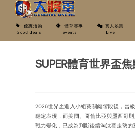
優惠活動
體育賽事
真人娛樂
Good deals
events
Live
SUPER體育世界盃
2026世界盃進入小組賽關鍵階段後，
穩定表現，而美國、哥倫比亞與墨西哥則
戰力變化，已成為判斷後續淘汰賽走勢的