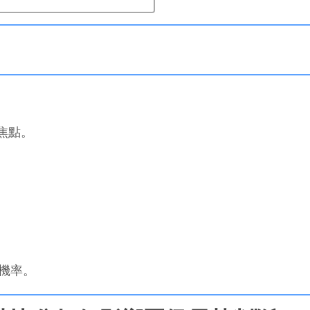
。
焦點。
。
冠機率。