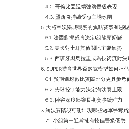
哥倫比亞延續強勢晉級表現
墨西哥持續受惠主場氛圍
大將軍娛樂城觀察的焦點賽事有哪些
法國對挪威將決定I組龍頭歸屬
美國對土耳其攸關地主隊氣勢
西班牙與烏拉圭成為技術流對決
SUPER體育世界盃數據模型如何評
預期進球數比實際比分更具參考
失球控制能力決定淘汰賽上限
陣容深度影響長期賽事續航力
淘汰賽階段可能出現哪些冠軍爭奪路
小組第一通常擁有較佳晉級優勢