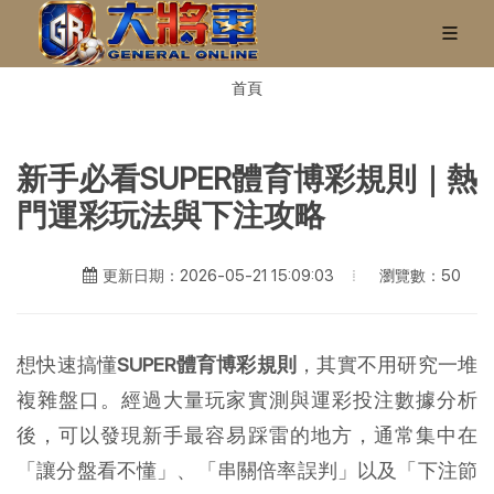
首頁
新手必看SUPER體育博彩規則｜熱
門運彩玩法與下注攻略
瀏覽數：50
更新日期：2026-05-21 15:09:03
想快速搞懂
SUPER體育博彩規則
，其實不用研究一堆
複雜盤口。經過大量玩家實測與運彩投注數據分析
後，可以發現新手最容易踩雷的地方，通常集中在
「讓分盤看不懂」、「串關倍率誤判」以及「下注節