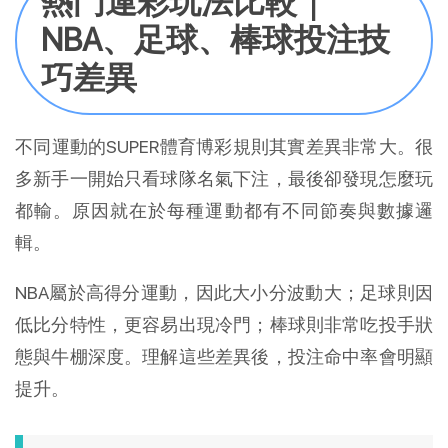
熱門運彩玩法比較｜
NBA、足球、棒球投注技
巧差異
不同運動的SUPER體育博彩規則其實差異非常大。很
多新手一開始只看球隊名氣下注，最後卻發現怎麼玩
都輸。原因就在於每種運動都有不同節奏與數據邏
輯。
NBA屬於高得分運動，因此大小分波動大；足球則因
低比分特性，更容易出現冷門；棒球則非常吃投手狀
態與牛棚深度。理解這些差異後，投注命中率會明顯
提升。