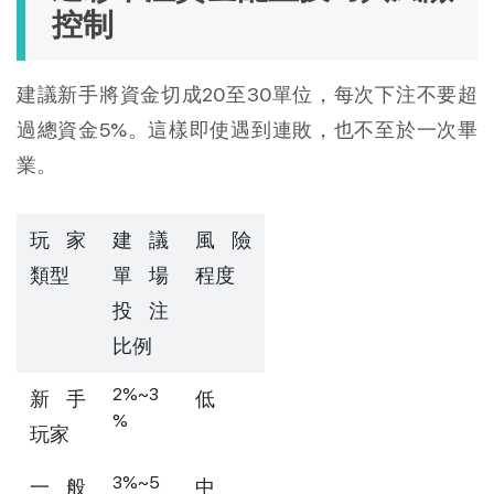
控制
建議新手將資金切成20至30單位，每次下注不要超
過總資金5%。這樣即使遇到連敗，也不至於一次畢
業。
玩家
建議
風險
類型
單場
程度
投注
比例
2%~3
新手
低
%
玩家
3%~5
一般
中