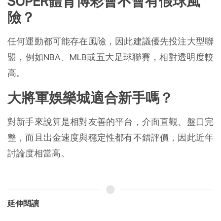
SUPER體育博彩會不會有假球風
險？
任何運動都可能存在風險，因此建議優先投注大型聯
盟，例如NBA、MLB或五大足球聯賽，相對透明度較
高。
大將軍娛樂城適合新手嗎？
對新手來說算是相對友善的平台，介面直觀、盤口完
整，而且出金速度與穩定性都有不錯評價，因此近年
討論度相當高。
延伸閱讀