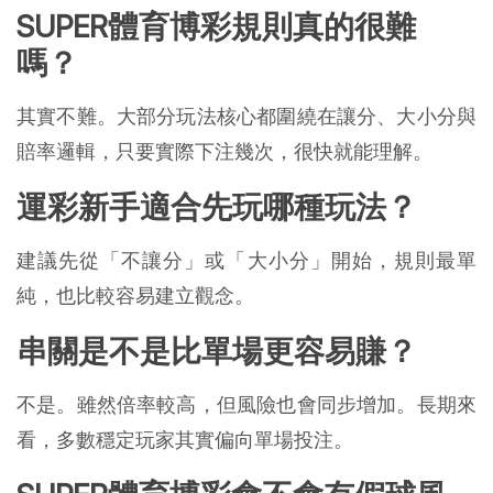
SUPER體育博彩規則真的很難
嗎？
其實不難。大部分玩法核心都圍繞在讓分、大小分與
賠率邏輯，只要實際下注幾次，很快就能理解。
運彩新手適合先玩哪種玩法？
建議先從「不讓分」或「大小分」開始，規則最單
純，也比較容易建立觀念。
串關是不是比單場更容易賺？
不是。雖然倍率較高，但風險也會同步增加。長期來
看，多數穩定玩家其實偏向單場投注。