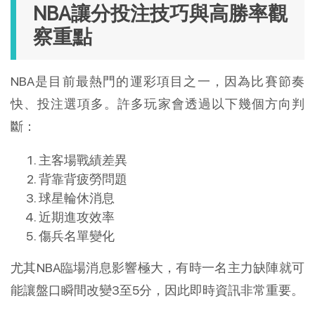
NBA讓分投注技巧與高勝率觀
察重點
NBA是目前最熱門的運彩項目之一，因為比賽節奏
快、投注選項多。許多玩家會透過以下幾個方向判
斷：
主客場戰績差異
背靠背疲勞問題
球星輪休消息
近期進攻效率
傷兵名單變化
尤其NBA臨場消息影響極大，有時一名主力缺陣就可
能讓盤口瞬間改變3至5分，因此即時資訊非常重要。