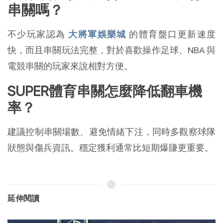
串關嗎？
不少玩家認為 
大將軍娛樂城
 的體育盤口更新速度
快，而且串關玩法完整，對於喜歡操作足球、NBA 與
電競串關的玩家來說相對方便。
SUPER體育串關怎麼降低翻車機
率？
建議控制串關場數、避免情緒下注，同時多觀察球隊
狀態與傷兵資訊。穩定獲利通常比短期爆賺更重要。
延伸閱讀