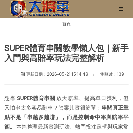
首頁
SUPER體育串關教學懶人包｜新手
入門與高賠率玩法完整解析
瀏覽數：139
更新日期：2026-05-21 15:14:48
想靠 
SUPER體育串關
 放大賠率、提高單日獲利，但
又怕串太多容易翻車？答案其實很簡單：
串關真正重
點不是「串越多越賺」，而是控制命中率與賠率平
衡。
 本篇整理最新實測玩法、熱門投注邏輯與玩家常