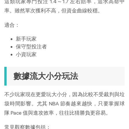
這類玩家專門投注 1.4～1.7 左右賠率，追求高命中
率。雖然單次獲利不高，但資金曲線較穩。
適合：
新手玩家
保守型投注者
小資玩家
數據流大小分玩法
不少玩家現在更愛玩大小分，因為比較不受裁判與垃
圾時間影響。尤其 NBA 節奏越來越快，只要掌握球
隊 Pace 值與進攻效率，往往比猜勝負更容易。
常見觀察數據包括：