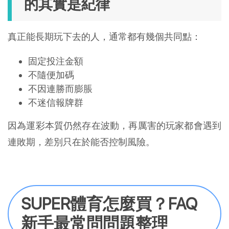
的其實是紀律
真正能長期玩下去的人，通常都有幾個共同點：
固定投注金額
不隨便加碼
不因連勝而膨脹
不迷信報牌群
因為運彩本質仍然存在波動，再厲害的玩家都會遇到
連敗期，差別只在於能否控制風險。
SUPER體育怎麼買？FAQ 
新手最常問問題整理