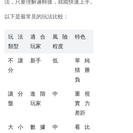
法，只要理解邏輯後，就能快速上手。
以下是最常見的玩法比較：
玩法
適合
風險
特色
類型
玩家
程度
不讓
新手
低
單純
分
猜勝
負
讓分
進階
中
重視
盤
玩家
實力
差距
大小
數據
中
看比