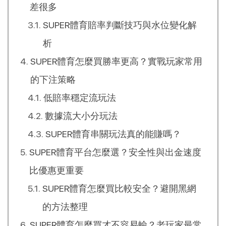
差很多
SUPER體育賠率判斷技巧與水位變化解
析
SUPER體育怎麼買勝率更高？實戰玩家常用
的下注策略
低賠率穩定流玩法
數據流大小分玩法
SUPER體育串關玩法真的能賺嗎？
SUPER體育平台怎麼選？安全性與出金速度
比優惠更重要
SUPER體育怎麼買比較安全？避開黑網
的方法整理
SUPER體育怎麼買才不容易輸？老玩家最常