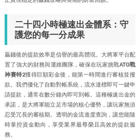
二十四小時極速出金體系：守
護您的每一分成果
贏錢後的提款效率是信譽的最高體現。大將軍平台配
置了強大的財務與運維團隊，確保在玩家挑戰
ATG戰
神賽特2
獲得巨額彩金後，能第一時間進行審核並撥
款。我們優化了自動對帳系統，流水達標即可一鍵申
請提款，通常在數分鐘內即可到帳。這種極速出金的
承諾，是大將軍能立足市場的核心優勢，讓玩家無須
忍受冗長的審核期。透明的金流進度查詢，讓您能隨
時掌控資金動向，享受業界最尊榮且高效的提款服
務。