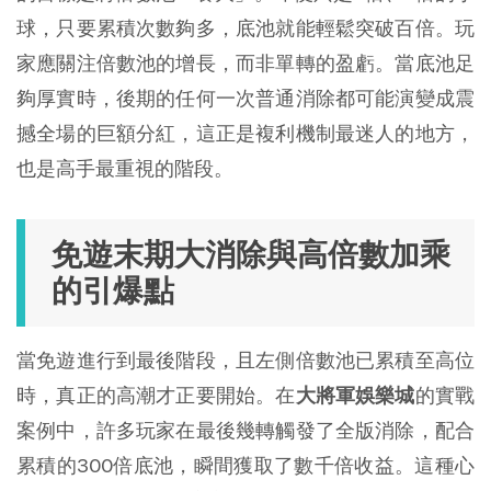
球，只要累積次數夠多，底池就能輕鬆突破百倍。玩
家應關注倍數池的增長，而非單轉的盈虧。當底池足
夠厚實時，後期的任何一次普通消除都可能演變成震
撼全場的巨額分紅，這正是複利機制最迷人的地方，
也是高手最重視的階段。
免遊末期大消除與高倍數加乘
的引爆點
當免遊進行到最後階段，且左側倍數池已累積至高位
時，真正的高潮才正要開始。在
大將軍娛樂城
的實戰
案例中，許多玩家在最後幾轉觸發了全版消除，配合
累積的300倍底池，瞬間獲取了數千倍收益。這種心