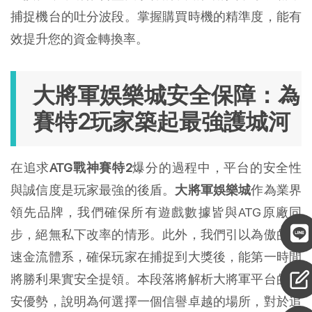
捕捉機台的吐分波段。掌握購買時機的精準度，能有
效提升您的資金轉換率。
大將軍娛樂城安全保障：為
賽特2玩家築起最強護城河
在追求
ATG戰神賽特2
爆分的過程中，平台的安全性
與誠信度是玩家最強的後盾。
大將軍娛樂城
作為業界
領先品牌，我們確保所有遊戲數據皆與ATG原廠同
步，絕無私下改率的情形。此外，我們引以為傲的極
速金流體系，確保玩家在捕捉到大獎後，能第一時間
將勝利果實安全提領。本段落將解析大將軍平台的資
安優勢，說明為何選擇一個信譽卓越的場所，對於追