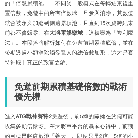
的「倍數累積池」。不同於一般模式在每轉結束後重
置倍數，免遊中的所有倍數球一旦參與消除，其數值
就會被永久加總到側邊累積池，且直到15次旋轉結束
前都不會歸零。在
大將軍娛樂城
，這被譽為「複利魔
法」。本段落將解析如何在免遊前期累積底倍，並在
後期透過小額消除觸發驚人的總倍數加乘，這才是賽
特神殿中真正的致富之鑰。
免遊前期累積基礎倍數的戰術
優先權
進入
ATG戰神賽特2
免遊後，前5轉的關鍵在於儘可能
收集多顆倍數球。在大將軍平台的贏家心得中，前期
的目標是將倍數池「養大」。即便只是2倍、5倍的小