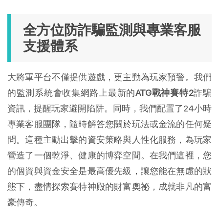
全方位防詐騙監測與專業客服
支援體系
大將軍平台不僅提供遊戲，更主動為玩家預警。我們
的監測系統會收集網路上最新的
ATG戰神賽特2
詐騙
資訊，提醒玩家避開陷阱。同時，我們配置了24小時
專業客服團隊，隨時解答您關於玩法或金流的任何疑
問。這種主動出擊的資安策略與人性化服務，為玩家
營造了一個乾淨、健康的博弈空間。在我們這裡，您
的個資與資金安全是最高優先級，讓您能在無慮的狀
態下，盡情探索賽特神殿的財富奧祕，成就非凡的富
豪傳奇。