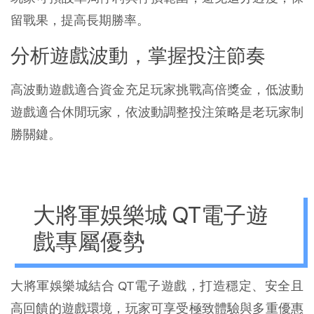
留戰果，提高長期勝率。
分析遊戲波動，掌握投注節奏
高波動遊戲適合資金充足玩家挑戰高倍獎金，低波動
遊戲適合休閒玩家，依波動調整投注策略是老玩家制
勝關鍵。
大將軍娛樂城 QT電子遊
戲專屬優勢
大將軍娛樂城結合 QT電子遊戲，打造穩定、安全且
高回饋的遊戲環境，玩家可享受極致體驗與多重優惠