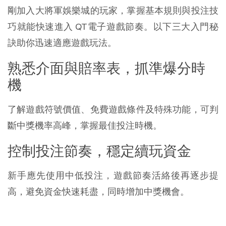
剛加入大將軍娛樂城的玩家，掌握基本規則與投注技
巧就能快速進入 QT電子遊戲節奏。以下三大入門秘
訣助你迅速適應遊戲玩法。
熟悉介面與賠率表，抓準爆分時
機
了解遊戲符號價值、免費遊戲條件及特殊功能，可判
斷中獎機率高峰，掌握最佳投注時機。
控制投注節奏，穩定續玩資金
新手應先使用中低投注，遊戲節奏活絡後再逐步提
高，避免資金快速耗盡，同時增加中獎機會。