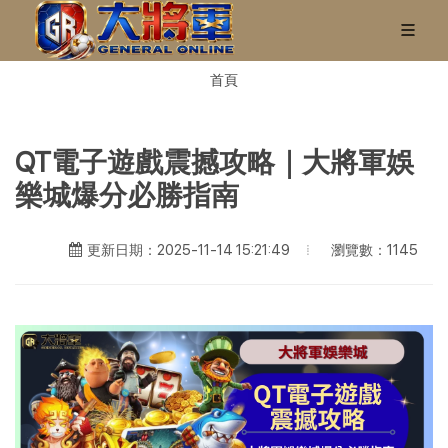
首頁
QT電子遊戲震撼攻略｜大將軍娛
樂城爆分必勝指南
瀏覽數：1145
更新日期：2025-11-14 15:21:49