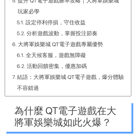
提升 QT電子遊戲勝率攻略｜大將軍娛樂城
玩家必學
設定停利停損，守住收益
分析遊戲波動，掌握投注節奏
大將軍娛樂城 QT電子遊戲專屬優勢
全天候客服，遊戲無障礙
活動回饋密集，優惠加碼
結語：大將軍娛樂城 QT電子遊戲，爆分體驗
不容錯過
為什麼 QT電子遊戲在大
將軍娛樂城如此火爆？