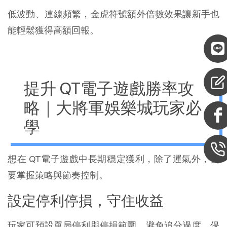
低波動、連線頻繁，金虎符號額外倍數效果讓新手也
能輕鬆獲得高額回報。
提升 QT電子遊戲勝率攻
略｜大將軍娛樂城玩家必
學
想在 QT電子遊戲中長期穩定獲利，除了運氣外，更
要掌握策略與節奏控制。
設定停利停損，守住收益
玩家可預設單局停利與停損範圍，避免追分過度，保