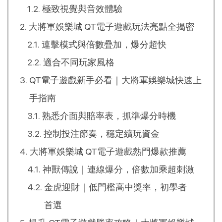
極致視覺與音效體驗
大將軍娛樂城 QT電子遊戲玩法亮點全揭密
連擊模式與倍數疊加，爆分超快
適合不同玩家風格
QT電子遊戲新手必看｜大將軍娛樂城快速上
手指南
熟悉介面與賠率表，抓準爆分時機
控制投注節奏，穩定續玩資金
大將軍娛樂城 QT電子遊戲熱門爆款推薦
神獸傳說｜連線爆分，倍數加乘超刺激
金虎迎財｜低門檻高中獎率，初學者
首選