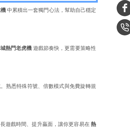
虎機
中累積出一套獨門心法，幫助自己穩定
樂城熱門老虎機
遊戲節奏快，更需要策略性
式。熟悉特殊符號、倍數模式與免費旋轉規
延長遊戲時間、提升贏面，讓你更容易在
熱