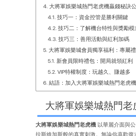
大將軍娛樂城熱門老虎機贏錢秘訣
技巧一：資金控管是勝利關鍵
技巧二：了解機台特性與獎勵模
技巧三：善用活動與紅利加碼
大將軍娛樂城會員獨享福利：專屬禮
新會員限時禮包：開局就領紅利
VIP特權制度：玩越久、賺越多
結語：加入大將軍娛樂城熱門老虎
大將軍娛樂城熱門老
大將軍娛樂城熱門老虎機
以華麗介面與公
拉斯維加斯般的真實刺激。無論你喜歡復