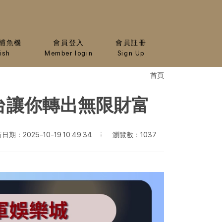
捕魚機
會員登入
會員註冊
fish
Member login
Sign Up
首頁
台讓你轉出無限財富
瀏覽數：1037
日期：2025-10-19 10:49:34