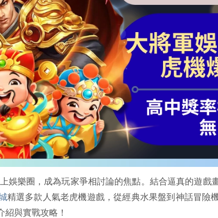
上娛樂圈，成為玩家爭相討論的焦點。結合逼真的遊戲
城
精選多款人氣老虎機遊戲，從經典水果盤到神話冒險
介紹與實戰攻略！