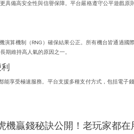
更具備高安全性與信譽保障。平台嚴格遵守公平遊戲原
機演算機制（RNG）確保結果公正。所有機台皆通過國
長期維持高人氣的原因之一。
便利
都能享受極速服務。平台支援多種支付方式，包括電子錢
虎機贏錢秘訣公開！老玩家都在