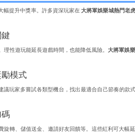
大幅提升中獎率。許多資深玩家在
大將軍娛樂城熱門老
關鍵
。理性遊玩能延長遊戲時間，也能降低風險。
大將軍娛
獎勵模式
。建議玩家多嘗試各類型機台，找出最適合自己節奏的款
加碼
費旋轉、儲值送金、邀請好友回饋等。這些紅利可大幅