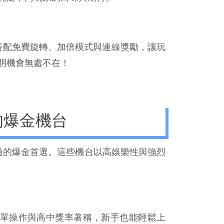
。搭配免費旋轉、加倍模式與連線獎勵，讓玩
明機會無處不在！
的爆金機台
過的爆金首選。這些機台以高娛樂性與強烈
單操作與高中獎率著稱，新手也能輕鬆上