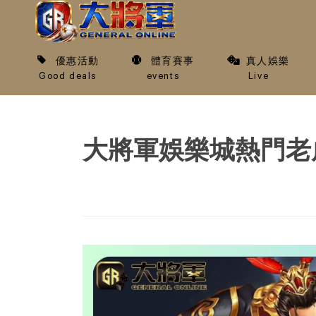
優惠活動
體育賽事
真人娛樂
Good deals
events
Live
大將軍娛樂城熱門老