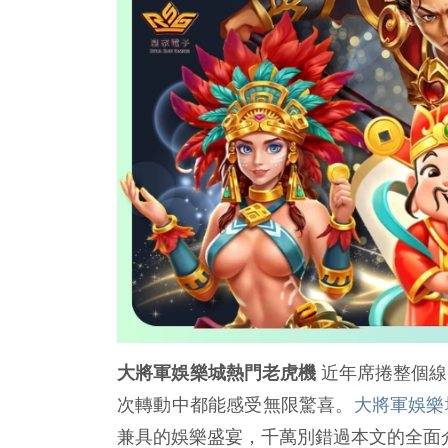
大將軍娛樂城熱門老虎機
近年席捲整個線
次轉動中都能感受無限驚喜。
大將軍娛樂
兼具的娛樂盛宴，千萬別錯過本文的全面