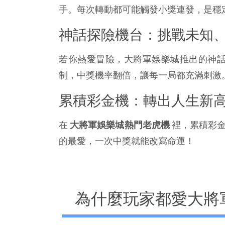
手。每次轉動都可能觸發小獎連發，是穩
神話探險機台：挑戰未知
若你熱愛冒險，大將軍娛樂城推出的神
制，中獎機率翻倍，讓每一局都充滿刺激
累積彩金機：轉出人生新
在
大將軍娛樂城熱門老虎機
裡，累積彩金
的最愛，一次中獎就能改寫命運！
為什麼玩家都愛大將