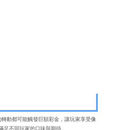
的轉動都可能觸發巨額彩金，讓玩家享受像
滿足不同玩家的口味與期待。