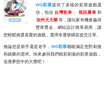
WG彩票
提供了多樣的彩票遊戲選
項，包括
台灣彩券
、
視訊賽車
和
加州天天樂
等，讓玩家有機會贏得
豐厚獎金。網站設計簡單易用，讓
您輕鬆挑選喜愛的遊戲，選擇幸運號碼並提交注單。
無論您是新手還是老手，
WG彩票
都能滿足您對刺激
和娛樂的需求。快來參與我們精彩刺激的彩票遊戲，
追逐夢想中的大獎吧！