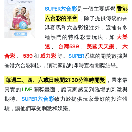
SUPER六合彩
是一個主要經營
香港
六合彩的平台
，除了提供傳統的香
港賽馬和六合彩投注外，還擁有多
種熱門的特殊彩票玩法，如
大樂
透
、
台灣539
、
美國天天樂
、
六
合彩
、
539
和
威力彩
等。
SUPER
系統的開獎數據與
香港六合彩同步，讓玩家能夠即時查看開獎結果。
每週二、四、六或日晚間21:30分準時開獎
，帶來最
真實的
LIVE
開獎畫面，讓玩家感受到臨場的刺激與
期待。
SUPER六合彩
致力於提供玩家最好的投注體
驗，讓他們享受刺激和娛樂。