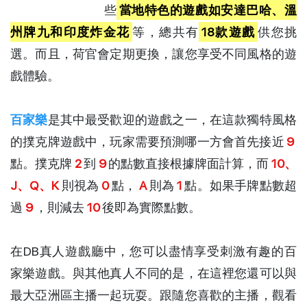
些
當地特色的遊戲如安達巴哈、溫
州牌九和印度炸金花
等，總共有
18款遊戲
供您挑
選。而且，荷官會定期更換，讓您享受不同風格的遊
戲體驗。
百家樂
是其中最受歡迎的遊戲之一，在這款獨特風格
的撲克牌遊戲中，玩家需要預測哪一方會首先接近
9
點。撲克牌
2
到
9
的點數直接根據牌面計算，而
10、
J、Q、K
則視為
0
點，
A
則為
1
點。如果手牌點數超
過
9
，則減去
10
後即為實際點數。
在DB真人遊戲廳中，您可以盡情享受刺激有趣的百
家樂遊戲。與其他真人不同的是，在這裡您還可以與
最大亞洲區主播一起玩耍。跟隨您喜歡的主播，觀看