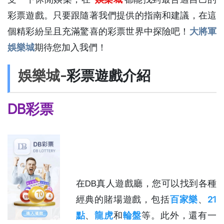
彩票遊戲。只要跟隨著我們提供的指南和建議，在這
個精彩紛呈且充滿驚喜的彩票世界中探險吧！
大將軍
娛樂城
期待您加入我們！
娛樂城-
彩票遊戲介紹
DB彩票
在DB真人遊戲廳，您可以找到各種
經典的賭場遊戲，包括
百家樂
、
21
點
、
龍虎
和
輪盤
等。此外，還有一