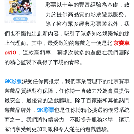
彩票以十年的豐富經驗為基礎，致
力於提供高品質的彩票遊戲服務。
除了擁有眾多經典彩票遊戲外，我
們也不斷推出創新內容，吸引了眾多知名娛樂城的線
上代理商。其中，最受歡迎的遊戲之一便是北
京賽車
pk10
，這款高頻率、開獎次數多的遊戲在我們團隊
的精心監製下贏得了市場的青睞。
9K彩票
深受任你博推崇，我們專業管理下的北京賽車
遊戲品質絕對有保障，任你博一直致力於為會員提供
最安全、最優質的遊戲體驗。除了百家樂和其他熱門
遊戲品牌外，
9K彩票
也是任你博精心挑選的優秀系統
商之一。我們將持續努力，不斷提升服務水準，讓玩
家們享受到更加刺激和令人滿意的遊戲體驗。