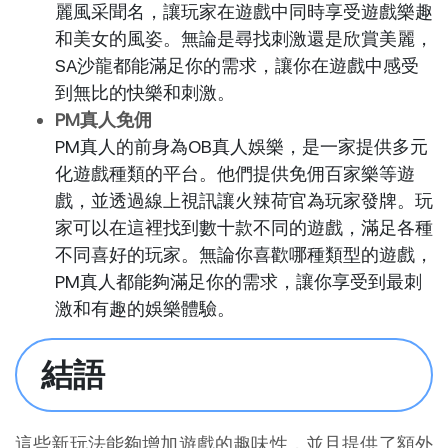
麗風采聞名，讓玩家在遊戲中同時享受遊戲樂趣
和美女的風姿。無論是尋找刺激還是欣賞美麗，
SA沙龍都能滿足你的需求，讓你在遊戲中感受
到無比的快樂和刺激。
PM真人免佣
PM真人的前身為OB真人娛樂，是一家提供多元
化遊戲種類的平台。他們提供免佣百家樂等遊
戲，並透過線上視訊讓火辣荷官為玩家發牌。玩
家可以在這裡找到數十款不同的遊戲，滿足各種
不同喜好的玩家。無論你喜歡哪種類型的遊戲，
PM真人都能夠滿足你的需求，讓你享受到最刺
激和有趣的娛樂體驗。
結語
這些新玩法能夠增加遊戲的趣味性，並且提供了額外