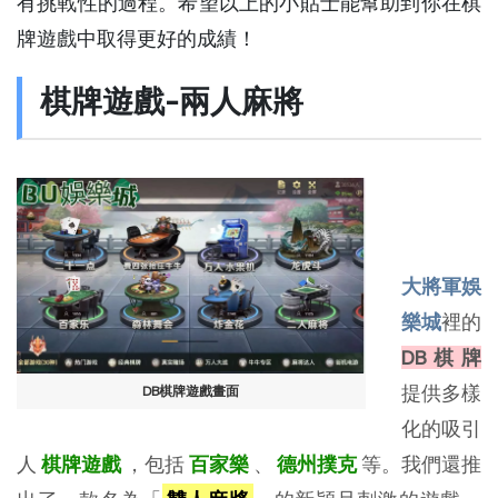
有挑戰性的過程。希望以上的小貼士能幫助到你在棋
牌遊戲中取得更好的成績！
棋牌遊戲-兩人麻將
大將軍娛
樂城
裡的
DB棋牌
提供多樣
DB棋牌遊戲畫面
化的吸引
人
棋牌遊戲
，包括
百家樂
、
德州撲克
等。我們還推