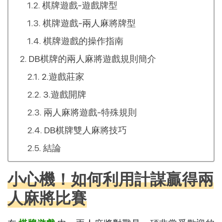
棋牌遊戲-遊戲牌型
棋牌遊戲-兩人麻將牌型
棋牌遊戲的操作指南
DB棋牌的兩人麻將遊戲規則簡介
2.遊戲莊家
3.遊戲開牌
兩人麻將遊戲-特殊規則
DB棋牌雙人麻將技巧
結論
小心機！如何利用計謀贏得兩
人麻將比賽