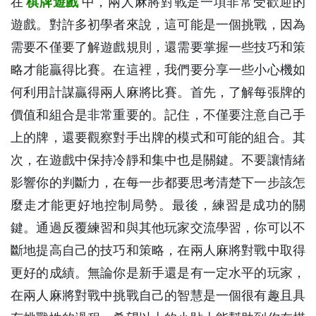
在
棋牌遊戲
中，兩人麻將對戰是一項非常受歡迎的
遊戲。對許多初學者來說，這可能是一個挑戰，因為
需要不僅要了解遊戲規則，還需要掌握一些技巧和策
略才能贏得比賽。在這裡，我們要分享一些小心機如
何利用計謀贏得兩人麻將比賽。首先，了解每張牌的
價值和組合是非常重要的。記住，不僅要注意自己手
上的牌，還要觀察對手出牌的模式和可能的組合。其
次，在遊戲中保持冷靜和集中也是關鍵。不要讓情緒
影響你的判斷力，在每一步都要思考清楚下一步該怎
麼走才能更好地控制局勢。最後，練習是成功的關
鍵。通過反覆練習和與其他玩家交流學習，你可以不
斷地提高自己的技巧和策略，在兩人麻將對戰中取得
更好的成績。無論你是新手還是有一定水平的玩家，
在兩人麻將對戰中挑戰自己的智慧是一個很有趣且具