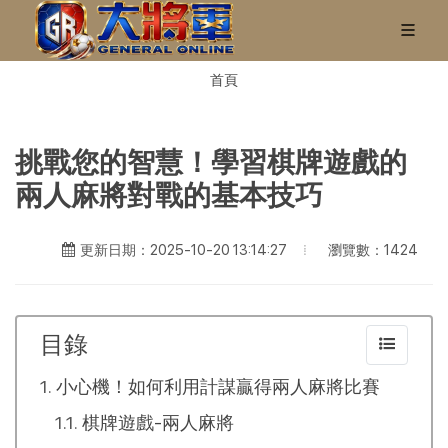
首頁
挑戰您的智慧！學習棋牌遊戲的
兩人麻將對戰的基本技巧
瀏覽數：1424
更新日期：2025-10-20 13:14:27
目錄
小心機！如何利用計謀贏得兩人麻將比賽
棋牌遊戲-兩人麻將