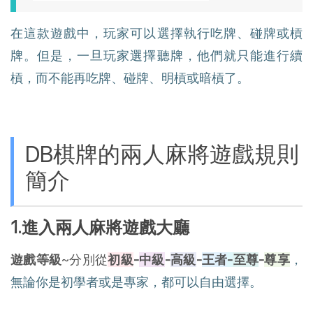
在這款遊戲中，玩家可以選擇執行吃牌、碰牌或槓
牌。但是，一旦玩家選擇聽牌，他們就只能進行續
槓，而不能再吃牌、碰牌、明槓或暗槓了。
DB棋牌的兩人麻將遊戲規則
簡介
1.進入兩人麻將遊戲大廳
遊戲等級
~分別從
初級
-
中級
-
高級
-
王者
-
至尊
-
尊享
，
無論你是初學者或是專家，都可以自由選擇。