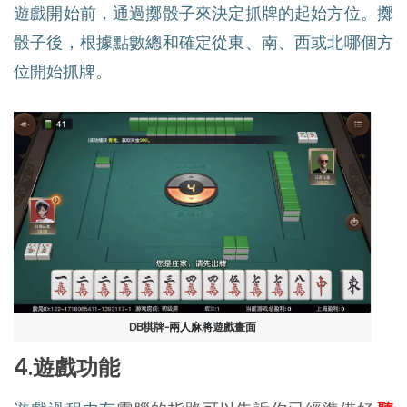
遊戲開始前，通過擲骰子來決定抓牌的起始方位。擲
骰子後，根據點數總和確定從東、南、西或北哪個方
位開始抓牌。
DB棋牌-
兩人麻將
遊戲畫面
4.遊戲功能