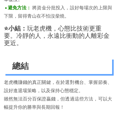
• 避免方法：
將資金分批投入，設好每場次的上限與
下限，留得青山在不怕沒柴燒。
⭐小結：
玩老虎機，心態比技術更重
要。冷靜的人，永遠比衝動的人離彩金
更近。
總結
老虎機賺錢的真正關鍵，在於選對機台、掌握節奏、
設好進退場策略，以及保持心態穩定。
雖然無法百分百保證贏錢，但透過這些方法，可以大
幅提升你的勝率與長期回報！