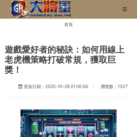
首頁
遊戲愛好者的秘訣：如何用線上
老虎機策略打破常規，獲取巨
獎！
瀏覽數：1337
更新日期：2025-10-28 01:06:56