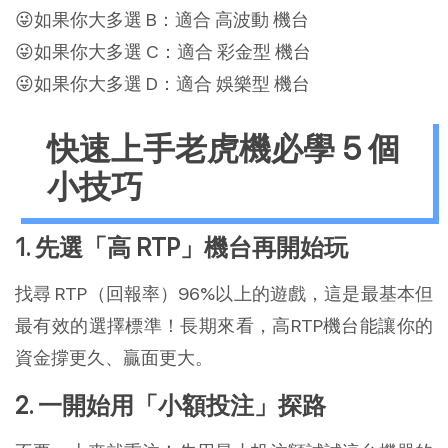
😜如果你大多選 B：適合 高波動 機台
😜如果你大多選 C：適合 彩金型 機台
😜如果你大多選 D：適合 娛樂型 機台
快速上手老虎機必學 5 個
小技巧
1. 先選「高 RTP」機台再開始玩
找尋 RTP（回報率）96%以上的遊戲，這是最基本但
最有效的選擇標準！長期來看，高RTP機台能讓你的
資金撐更久、贏面更大。
2. 一開始用「小額投注」探路