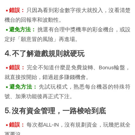
• 錯誤：
只因為看到彩金數字很大就投入，沒看清楚
機台的回報率和波動性。
• 避免方法：
挑選有合理中獎機率的彩金機台，或設
定好「願意冒的風險」再進場。
4. 不了解遊戲規則就硬玩
• 錯誤：
完全不知道什麼是免費旋轉、Bonus輪盤，
就直接按開始，錯過超多賺錢機會。
• 避免方法：
先試玩模式，熟悉每台機器的特殊符
號、加乘功能後再正式下注。
5. 沒有資金管理，一路梭哈到底
• 錯誤：
每次都ALL-IN，沒有規劃資金，玩幾把就全
軍覆沒。