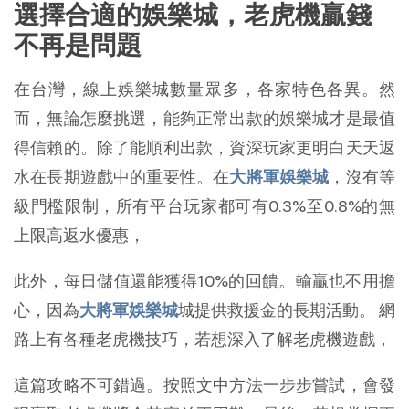
選擇合適的娛樂城，老虎機贏錢
不再是問題
在台灣，線上娛樂城數量眾多，各家特色各異。然
而，無論怎麼挑選，能夠正常出款的娛樂城才是最值
得信賴的。除了能順利出款，資深玩家更明白天天返
水在長期遊戲中的重要性。在
大將軍娛樂城
，沒有等
級門檻限制，所有平台玩家都可有0.3%至0.8%的無
上限高返水優惠，
此外，每日儲值還能獲得10%的回饋。輸贏也不用擔
心，因為
大將軍娛樂城
城提供救援金的長期活動。 網
路上有各種老虎機技巧，若想深入了解老虎機遊戲，
這篇攻略不可錯過。按照文中方法一步步嘗試，會發