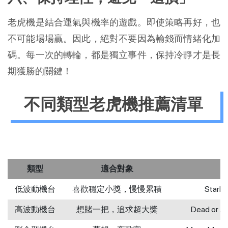
老虎機是結合運氣與機率的遊戲。即使策略再好，也
不可能場場贏。因此，絕對不要因為輸錢而情緒化加
碼。每一次的轉輪，都是獨立事件，保持冷靜才是長
期獲勝的關鍵！
不同類型老虎機推薦清單
類型
適合對象
低波動機台
喜歡穩定小獎，慢慢累積
Starb
高波動機台
想賭一把，追求超大獎
Dead or A