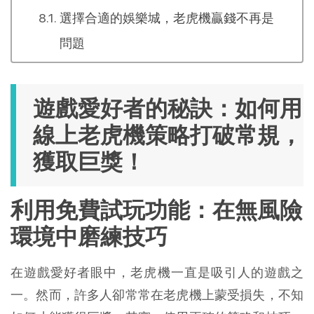
選擇合適的娛樂城，老虎機贏錢不再是
問題
遊戲愛好者的秘訣：如何用
線上老虎機策略打破常規，
獲取巨獎！
利用免費試玩功能：在無風險
環境中磨練技巧
在遊戲愛好者眼中，老虎機一直是吸引人的遊戲之
一。然而，許多人卻常常在老虎機上蒙受損失，不知