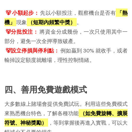
🐻 小額起步：
先以小額投注，觀察機台是否有
「熱
機」
現象
（短期內頻繁中獎）
。
🐻分批投注：
將資金分成幾份，一次只使用其中一
部分，避免一次全押導致破產。
🐻設立停損與停利點：
例如贏到 30% 就收手，或者
輸掉設定額度就離場，理性控制情緒。
四、善用免費遊戲模式
大多數線上賭場會提供免費試玩。利用這些免費模式
來熟悉機台特色，了解各種功能
（如免費旋轉、擴展
符號、神秘獎勵）
，等到掌握後再進入實戰，可以大