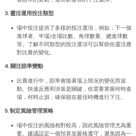
3. 靈活運用投注類型
場中投注提供了多樣的投注選項，例如：下一個
進球者、半場/全場比數、角球數量、總進球數
等。了解不同類型的投注選項可以幫助你靈活應
對比賽的變化。
4. 關注賠率變動
比賽進行中，賠率會隨著場上情況的變化而波
動。快速反應和決策是關鍵，你需要掌握何時進
場，何時止損，確保能在最佳時機進行下注。
5. 制定風險管理策略
場中投注的風險相對較高，因此風險管理尤為重
要。建議設定一個預算並嚴格遵守，避免因為一