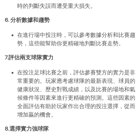
時的判斷失誤而遭受重大損失。
6. 分析數據和趨勢
在進行場中投注時，可以參考數據分析和比賽趨
勢，這些能幫助你更精確地判斷比賽走勢。
7.評估兩支球隊實力
在投注足球比賽之前，評估參賽雙方的實力是非
常重要的。玩家應考慮球隊的最新表現、球員的
健康狀況、歷史對戰成績，以及比賽的場地和氣
候條件等因素來進行更精確的預測。這些因素的
全面評估有助於玩家作出合理的投注選擇，從而
增加贏的機會。
8.選擇實力強球隊