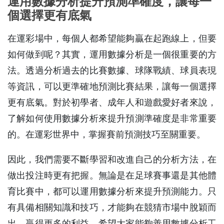
運用數據分析提升預測準確度，讓每一
個選擇更有底氣
在運彩場中，每個人都希望能夠贏在起跑線上，但要
如何做到呢？其實，運用數據分析是一個很重要的方
法。透過分析過去的比賽數據、球隊戰績、球員表現
等資訊，可以更準確地預測比賽結果，讓每一個選擇
更有底氣。對於初學者、成年人和遊戲愛好者來說，
了解如何使用數據分析來提升預測準確度是非常重要
的。在運彩世界中，掌握賽前預測技巧至關重要。
因此，我們需要不斷學習和改進自己的分析方法，在
做出投注時更有把握。無論是在足球賽事還是其他體
育比賽中，都可以運用數據分析來提升預測能力。只
有具備相關知識和技巧，才能夠在競猜市場中脫穎而
出，贏得更多的利益。希望大家能夠善用數據分析工