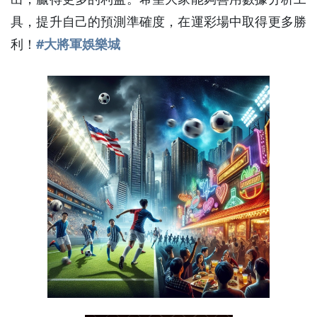
具，提升自己的預測準確度，在運彩場中取得更多勝
利！
#大將軍娛樂城