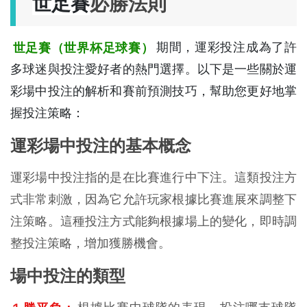
世足賽
必勝法則
世足賽（世界杯足球賽）
期間，運彩投注成為了許
多球迷與投注愛好者的熱門選擇。以下是一些關於運
彩場中投注的解析和賽前預測技巧，幫助您更好地掌
握投注策略：
運彩場中投注的基本概念
運彩場中投注指的是在比賽進行中下注。這類投注方
式非常刺激，因為它允許玩家根據比賽進展來調整下
注策略。這種投注方式能夠根據場上的變化，即時調
整投注策略，增加獲勝機會。
場中投注的類型