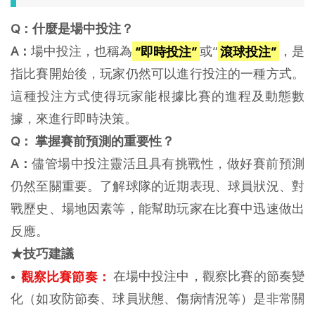
Q：什麼是場中投注？
A：
場中投注，也稱為
“即時投注”
或“
滾球投注”
，是
指比賽開始後，玩家仍然可以進行投注的一種方式。
這種投注方式使得玩家能根據比賽的進程及動態數
據，來進行即時決策。
Q：
掌握賽前預測的重要性？
A：
儘管場中投注靈活且具有挑戰性，做好賽前預測
仍然至關重要。了解球隊的近期表現、球員狀況、對
戰歷史、場地因素等，能幫助玩家在比賽中迅速做出
反應。
★技巧建議
•
觀察比賽節奏：
在場中投注中，觀察比賽的節奏變
化（如攻防節奏、球員狀態、傷病情況等）是非常關