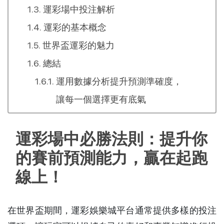
運彩場中投注解析
運彩的基本概念
世界盃運彩的魅力
總結
運用數據分析提升預測準確度，
讓每一個選擇更有底氣
運彩場中必勝法則：提升你
的賽前預測能力，贏在起跑
線上！
在世界盃期間，運彩娛樂城平台通常提供多樣的投注