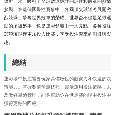
舉辦一次，吸引了全球數以億計的球迷和觀眾的熱情
參與。在這個國際性賽事中，各國頂尖球隊將展開激
烈競爭，爭奪世界冠軍的榮耀。世界盃不僅是足球運
動的頂級盛事，也是運彩領域中一大亮點，各種投注
選項讓球迷更加投入比賽，享受投注帶來的刺激與樂
趣。
總結
運彩場中投注需要玩家具備敏銳的觀察力和快速的決
策能力。掌握賽前預測技巧，靈活運用投注策略，以
及做好風險管理，能夠幫助你在世足賽的場中投注中
獲得更好的回報。